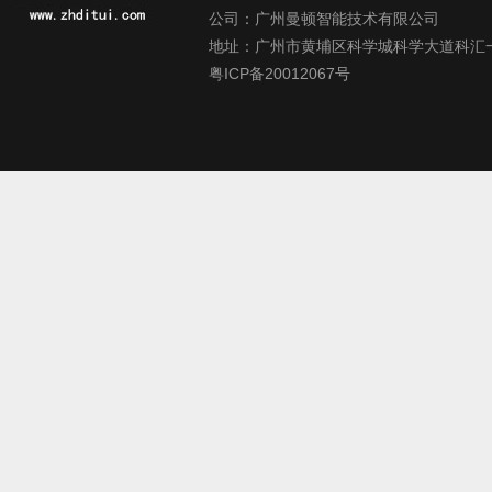
公司：广州曼顿智能技术有限公司
地址：广州市黄埔区科学城科学大道科汇一
粤ICP备20012067号