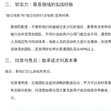
二、 软实力：垂直领域的实战经验
“做过地推”和“做过你的行业地推”是两码事。
案例匹配度
：不要听他们吹嘘做过多少亿的项目，要看有没有和你
银行合作背景的团队。不同行业的用户心理门槛完全不同，通用
人员稳定性与培训体系
：地推人员的流动性大是行业通病，但优秀
训体系的团队，其首周转化率比普通团队高出40%以上。
三、 结算与售后：敢承诺才叫真本事
最后，看他们怎么谈钱和售后。
结算透明度
：正规团队会提供清晰的数据后台，甲方可以实时查看
售后赔付机制
：问清楚如果出现大量无效用户或后续留存率极低
心。