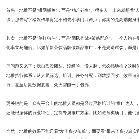
首先，地推不是“撒网捕鱼”，而是“精准钓鱼”。很多人一上来就想着
课，那去写字楼发传单肯定不如去小学门口蹲点；你卖的是高端健身卡
其次，地推不是“单打独斗”，而是“团队作战+策略配合”。一个人
化率立马翻倍。比如某新茶饮品牌做新品推广，不是光送试饮，而是让路
但问题又来了：我自己没团队、没经验、没人脉，怎么搞地推？这时候
地推执行体系：从人员筛选、培训、任务分配，到数据回收、效果追
行，甚至后期数据复盘，众火都能一手包办。
更关键的是，众火平台上的地推人员都是经过严格培训的“推广达人”，
还能根据你的行业特性，定制专属推广方案。比如教育类项目，他们会
当然，地推的效果不能只看“发了多少传单”，而要看“带来了多少真实