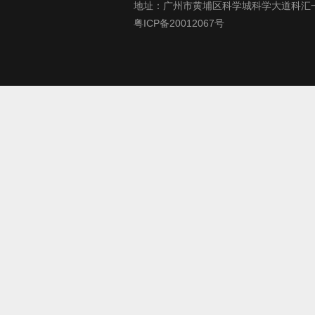
地址：广州市黄埔区科学城科学大道科汇一
粤ICP备20012067号