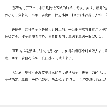
那天他打开平台，刷了刷附近区域的订单，餐饮、美业、新开的奶
职小哥，穿着统一马甲，在商圈口摆起小摊，扫码送小甜品，人堆儿
关键是，这种单子不是撞大运碰上的。平台把需求方和推广人串起
被骗定金。接单前能看评价、看往期案例，靠谱不靠谱一眼就明白。
而且地推这活儿，讲究的是“地气”。你得知道哪个时间段人多，哪
案。商家一看他有准备，信任感立马就上来了。
说到底，地推不是发传单那么简单，是动脑子、拼执行力的活儿
单子稳定、靠谱，干得也带劲。他常说：“以前是为生存跑腿，现在是